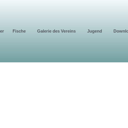
er
Fische
Galerie des Vereins
Jugend
Downl